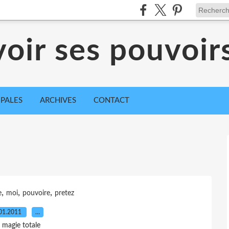
voir ses pouvoirs
IPALES
ARCHIVES
CONTACT
,
,
,
e
moi
pouvoire
pretez
01.2011
…
 magie totale