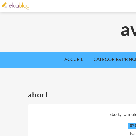
a
ACCUEIL
CATÉGORIES PRINC
abort
,
abort
formul
02.
Par